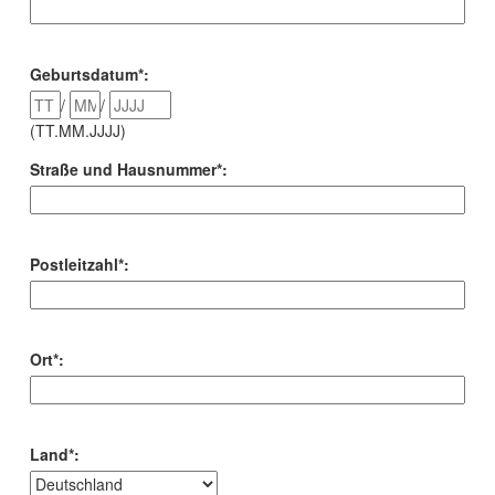
Geburtsdatum*:
/
/
(TT.MM.JJJJ)
Straße und Hausnummer*:
Postleitzahl*:
Ort*:
Land*: